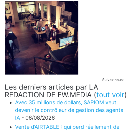
Suivez nous:
Les derniers articles par LA
REDACTION DE FW.MEDIA
(
tout voir
)
Avec 35 millions de dollars, SAPIOM veut
devenir le contrôleur de gestion des agents
IA
- 06/08/2026
Vente d’AIRTABLE : qui perd réellement de