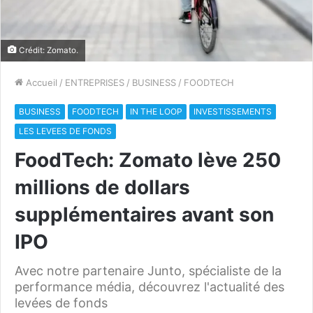
Crédit: Zomato.
Accueil
/
ENTREPRISES
/
BUSINESS
/
FOODTECH
BUSINESS
FOODTECH
IN THE LOOP
INVESTISSEMENTS
LES LEVEES DE FONDS
FoodTech: Zomato lève 250
millions de dollars
supplémentaires avant son
IPO
Avec notre partenaire Junto, spécialiste de la
performance média, découvrez l'actualité des
levées de fonds