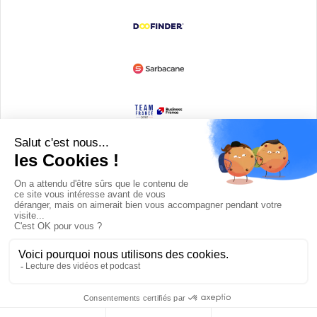
Devenir partenaire
© Copyright 2008 / 2026,
DECODE MEDIA, The Innovation Media
Company.
All Rights Reserved
Twitter
RSS