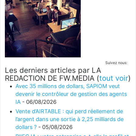
Suivez nous:
Les derniers articles par LA
REDACTION DE FW.MEDIA
(
tout voir
)
Avec 35 millions de dollars, SAPIOM veut
devenir le contrôleur de gestion des agents
IA
- 06/08/2026
Vente d’AIRTABLE : qui perd réellement de
l’argent dans une sortie à 2,25 milliards de
dollars ?
- 05/08/2026