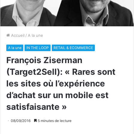
Accueil
/
A la une
A la une
IN THE LOOP
RETAIL & ECOMMERCE
François Ziserman
(Target2Sell): « Rares sont
les sites où l’expérience
d’achat sur un mobile est
satisfaisante »
08/09/2016
5 minutes de lecture