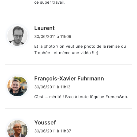
ce super travail.
:
d
Laurent
i
30/06/2011 à 11h09
t
Et la photo ? on veut une photo de la remise du
Trophée ! et même une vidéo !! ;)
:
d
François-Xavier Fuhrmann
i
30/06/2011 à 11h13
t
C’est … mérité ! Brao à toute l’équipe FrenchWeb.
:
d
Youssef
i
30/06/2011 à 11h37
t