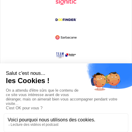
Devenir partenaire
© Copyright 2008 / 2026,
DECODE MEDIA, The Innovation Media
Company.
All Rights Reserved