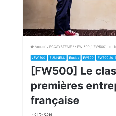
Accueil
/
ECOSYSTEME
/
/ FW 500
/
[FW500] Le cl
/ FW 500
BUSINESS
Etudes
FW500
FW500 201
[FW500] Le cla
premières entre
française
04/04/2016