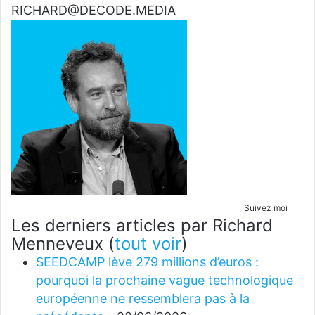
RICHARD@DECODE.MEDIA
Suivez moi
Les derniers articles par Richard
Menneveux
(
tout voir
)
SEEDCAMP lève 279 millions d’euros :
pourquoi la prochaine vague technologique
européenne ne ressemblera pas à la