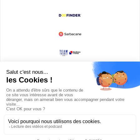
Devenir partenaire
© Copyright 2008 / 2026,
DECODE MEDIA, The Innovation Media
Company.
All Rights Reserved