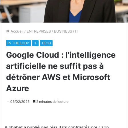
Accueil
/
ENTREPRISES
/
BUSINESS
/
IT
IN THE LOOP
IT
TECH
Google Cloud : l’intelligence
artificielle ne suffit pas à
détrôner AWS et Microsoft
Azure
05/02/2025
2 minutes de lecture
Alphabet a publié des résultats contrastés pour son