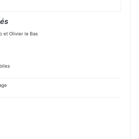
lés
et Olivier le Bas
biles
çage