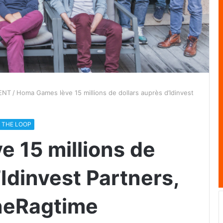
ENT
/
Homa Games lève 15 millions de dollars auprès d’Idinvest
N THE LOOP
 15 millions de
’Idinvest Partners,
neRagtime