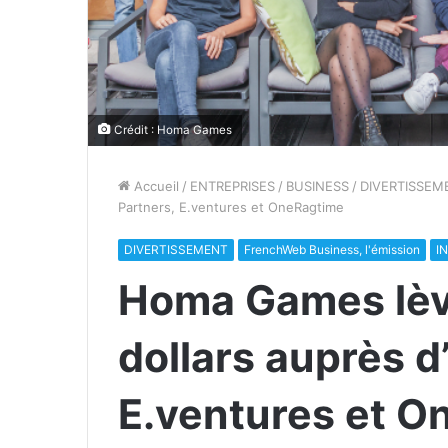
Crédit : Homa Games
Accueil
/
ENTREPRISES
/
BUSINESS
/
DIVERTISSEM
Partners, E.ventures et OneRagtime
DIVERTISSEMENT
FrenchWeb Business, l'émission
I
Homa Games lève
dollars auprès d
E.ventures et O