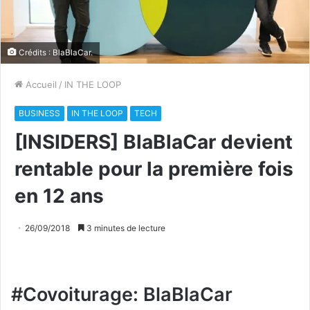
Crédits : BlaBlaCar.
Accueil
/
IN THE LOOP
BUSINESS
IN THE LOOP
TECH
[INSIDERS] BlaBlaCar devient
rentable pour la première fois
en 12 ans
26/09/2018
3 minutes de lecture
#Covoiturage: BlaBlaCar