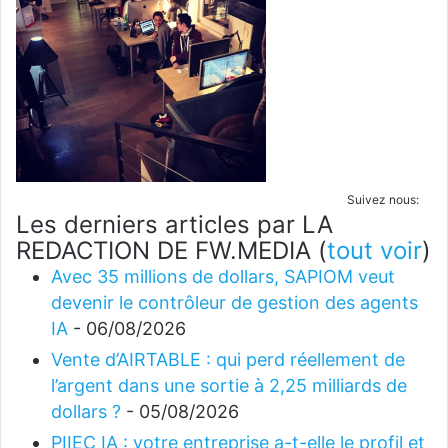
Suivez nous:
Les derniers articles par LA
REDACTION DE FW.MEDIA
(
tout voir
)
Avec 35 millions de dollars, SAPIOM veut
devenir le contrôleur de gestion des agents
IA
- 06/08/2026
Vente d’AIRTABLE : qui perd réellement de
l’argent dans une sortie à 2,25 milliards de
dollars ?
- 05/08/2026
PIIEC IA : votre entreprise a-t-elle le profil et