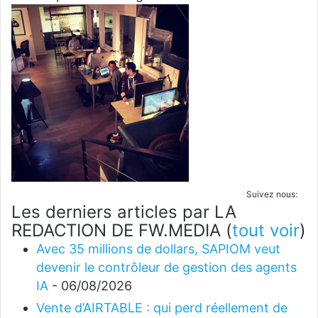
Suivez nous:
Les derniers articles par LA
REDACTION DE FW.MEDIA
(
tout voir
)
Avec 35 millions de dollars, SAPIOM veut
devenir le contrôleur de gestion des agents
IA
- 06/08/2026
Vente d’AIRTABLE : qui perd réellement de