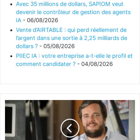
Avec 35 millions de dollars, SAPIOM veut
devenir le contrôleur de gestion des agents
IA
- 06/08/2026
Vente d’AIRTABLE : qui perd réellement de
l’argent dans une sortie à 2,25 milliards de
dollars ?
- 05/08/2026
PIIEC IA : votre entreprise a-t-elle le profil et
comment candidater ?
- 04/08/2026