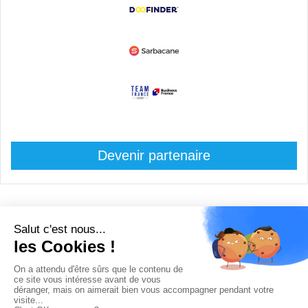
Devenir partenaire
© Copyright 2008 / 2026,
DECODE MEDIA, The Innovation Media
Company.
All Rights Reserved
Twitter
RSS