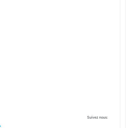
OIR LE LIVE <
Suivez nous:
A