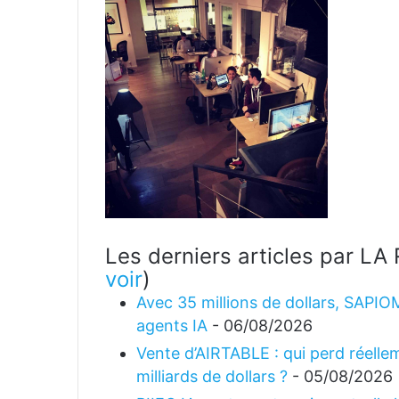
Les derniers articles par 
voir
)
Avec 35 millions de dollars, SAPIO
agents IA
- 06/08/2026
Vente d’AIRTABLE : qui perd réellem
milliards de dollars ?
- 05/08/2026