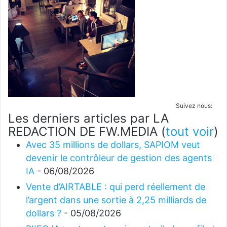
Suivez nous:
Les derniers articles par LA
REDACTION DE FW.MEDIA
(
tout voir
)
Avec 35 millions de dollars, SAPIOM veut
devenir le contrôleur de gestion des agents
IA
- 06/08/2026
Vente d’AIRTABLE : qui perd réellement de
l’argent dans une sortie à 2,25 milliards de
dollars ?
- 05/08/2026