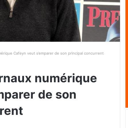
érique Cafeyn veut s’emparer de son principal concurrent
urnaux numérique
mparer de son
rent