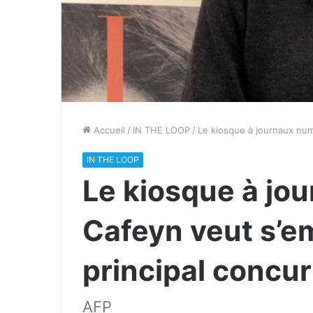
Accueil
/
IN THE LOOP
/
Le kiosque à journaux num
IN THE LOOP
Le kiosque à jo
Cafeyn veut s’e
principal concur
AFP