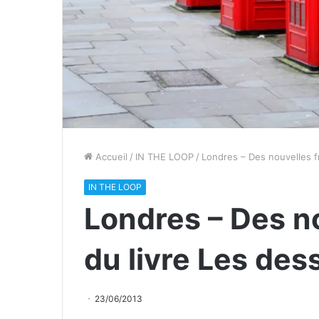
Accueil
/
IN THE LOOP
/
Londres – Des nouvelles f
IN THE LOOP
Londres – Des n
du livre Les de
23/06/2013