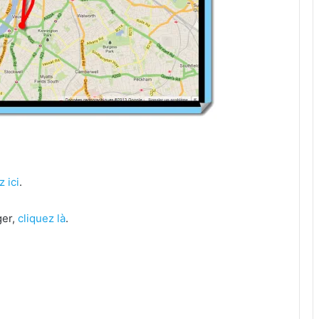
z ici
.
ger,
cliquez là
.