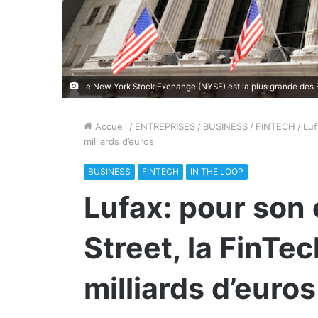
Le New York Stock Exchange (NYSE) est la plus grande des B
Accueil
/
ENTREPRISES
/
BUSINESS
/
FINTECH
/
Luf
milliards d’euros
BUSINESS
FINTECH
IN THE LOOP
Lufax: pour son 
Street, la FinTec
milliards d’euros