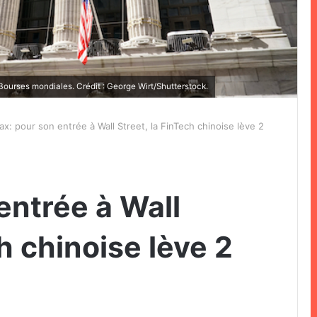
ourses mondiales. Crédit : George Wirt/Shutterstock.
ax: pour son entrée à Wall Street, la FinTech chinoise lève 2
entrée à Wall
h chinoise lève 2