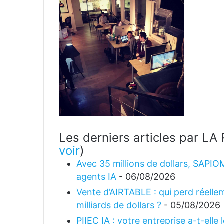
Les derniers articles par 
voir
)
Avec 35 millions de dollars, SAPIO
agents IA
- 06/08/2026
Vente d’AIRTABLE : qui perd réellem
milliards de dollars ?
- 05/08/2026
PIIEC IA : votre entreprise a-t-elle