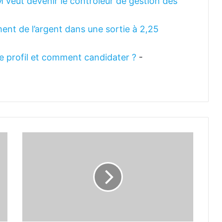
M veut devenir le contrôleur de gestion des
ent de l’argent dans une sortie à 2,25
 le profil et comment candidater ?
-