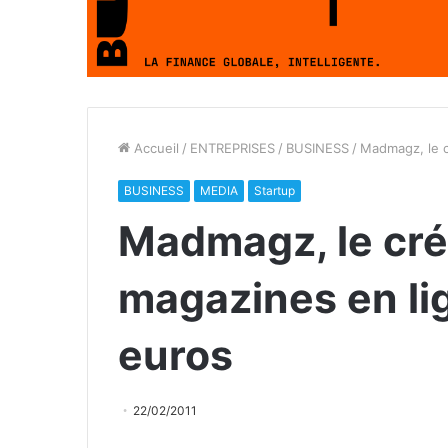
Accueil
/
ENTREPRISES
/
BUSINESS
/
Madmagz, le c
BUSINESS
MEDIA
Startup
Madmagz, le cré
magazines en li
euros
22/02/2011