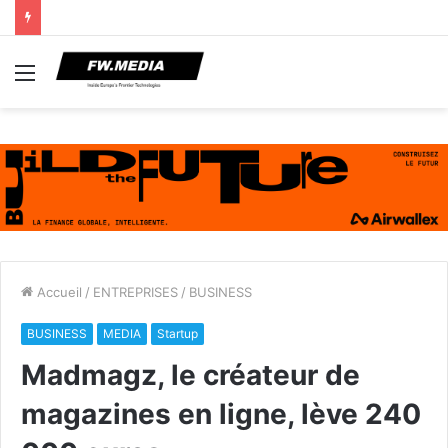
Menu
Accueil
/
ENTREPRISES
/
BUSINESS
BUSINESS
MEDIA
Startup
Madmagz, le créateur de
magazines en ligne, lève 240