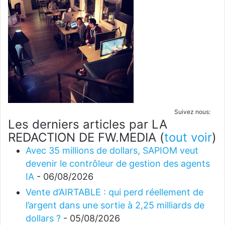
Suivez nous:
Les derniers articles par LA
REDACTION DE FW.MEDIA
(
tout voir
)
Avec 35 millions de dollars, SAPIOM veut
devenir le contrôleur de gestion des agents
IA
- 06/08/2026
Vente d’AIRTABLE : qui perd réellement de
l’argent dans une sortie à 2,25 milliards de
dollars ?
- 05/08/2026