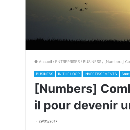
Accueil
/
ENTREPRISES
/
BUSINESS
/
[Numbers] Com
BUSINESS
IN THE LOOP
INVESTISSEMENTS
Star
[Numbers] Comb
il pour devenir 
29/05/2017