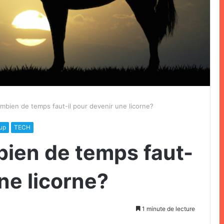
bien de temps faut-il pour devenir une licorne?
tup
TECH
ien de temps faut-
une licorne?
1 minute de lecture