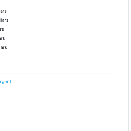
lars
llars
ars
ars
lars
argent