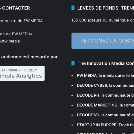
 CONTACTER
LEVEES DE FONDS, TREN
135 000 acteurs du numérique on
partenaire de FW.MEDIA
ion de FW.MEDIA:
REJOIGNEZ LA COM
n@fw.media
 audience est mesurée par
The Innovation Media C
FW MEDIA
, le média qui relie 
DECODE CYBER
, la communau
DECODE RH
, la communauté d
DECODE MARKETING
, la com
DECODE VC
, la communauté d
STARTUP IN EUROPE
, Track t