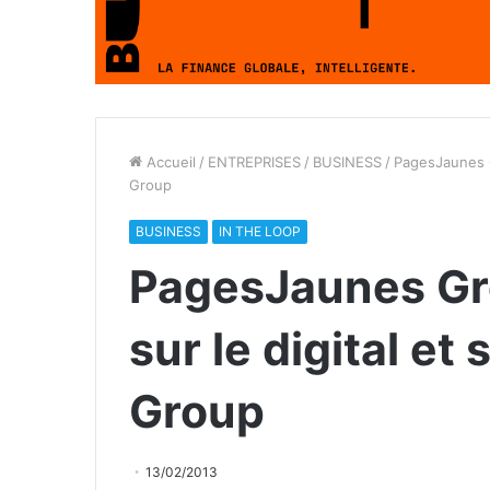
Accueil
/
ENTREPRISES
/
BUSINESS
/
PagesJaunes Gr
Group
BUSINESS
IN THE LOOP
PagesJaunes Gr
sur le digital et
Group
13/02/2013