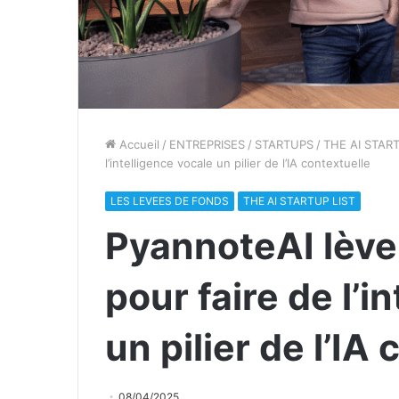
Accueil
/
ENTREPRISES
/
STARTUPS
/
THE AI START
l’intelligence vocale un pilier de l’IA contextuelle
LES LEVEES DE FONDS
THE AI STARTUP LIST
PyannoteAI lève 
pour faire de l’i
un pilier de l’IA
08/04/2025