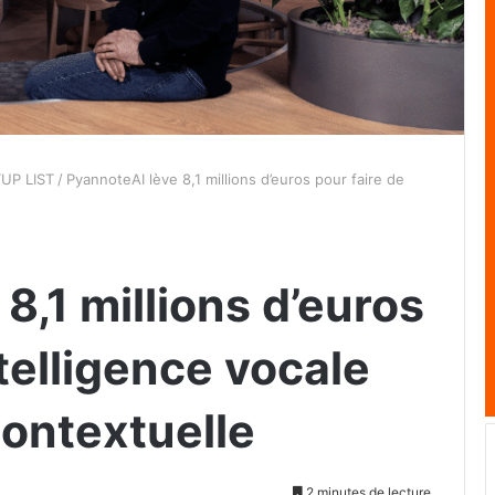
UP LIST
/
PyannoteAI lève 8,1 millions d’euros pour faire de
8,1 millions d’euros
ntelligence vocale
 contextuelle
2 minutes de lecture