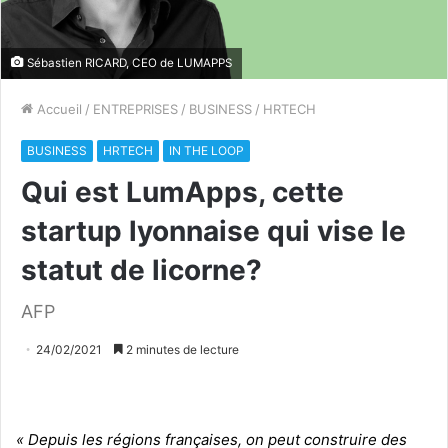
Sébastien RICARD, CEO de LUMAPPS
Accueil
/
ENTREPRISES
/
BUSINESS
/
HRTECH
BUSINESS
HRTECH
IN THE LOOP
Qui est LumApps, cette
startup lyonnaise qui vise le
statut de licorne?
AFP
24/02/2021
2 minutes de lecture
« Depuis les régions françaises, on peut construire des