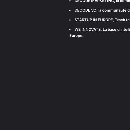
DECODE MARKETING
, la com
DECODE VC
, la communauté d
STARTUP IN EUROPE
, Track t
WE INNOVATE
, La base d'int
Europe