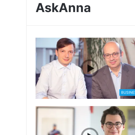
AskAnna
BUSINE