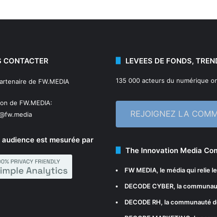
 CONTACTER
LEVEES DE FONDS, TREN
135 000 acteurs du numérique on
partenaire de FW.MEDIA
ion de FW.MEDIA:
REJOIGNEZ LA COM
n@fw.media
 audience est mesurée par
The Innovation Media C
FW MEDIA
, le média qui relie 
DECODE CYBER
, la communau
DECODE RH
, la communauté d