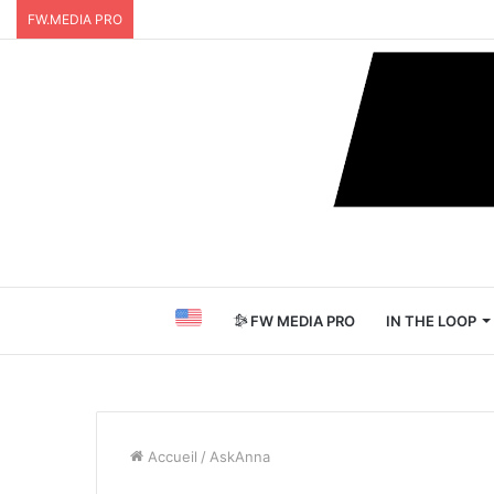
FW.MEDIA PRO
FW MEDIA PRO
IN THE LOOP
Accueil
/
AskAnna