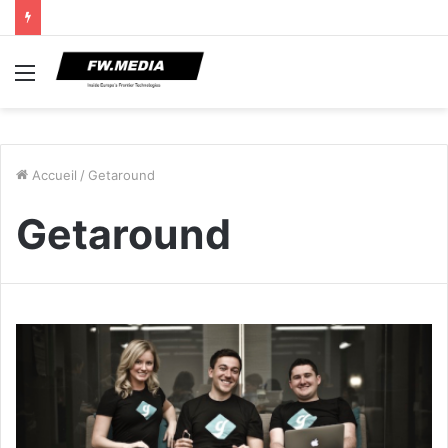
Menu
Accueil
/
Getaround
Getaround