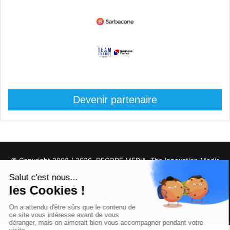
Devenir partenaire
© Copyright 2008 / 2026,
DECODE MEDIA, The Innovation Media
Company.
All Rights Reserved
Twitter
RSS