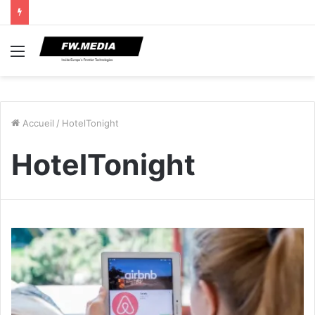
Menu
Accueil
/
HotelTonight
HotelTonight