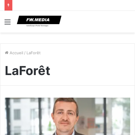
Menu
Accueil
/
LaForêt
LaForêt