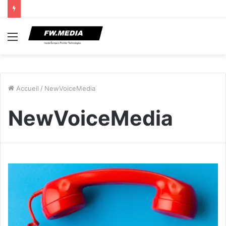
Menu
Accueil
/
NewVoiceMedia
NewVoiceMedia