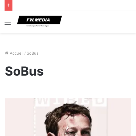
Menu
Accueil
/
SoBus
SoBus