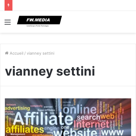
Menu
Accueil
/
vianney settini
vianney settini