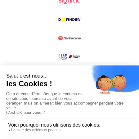
Devenir partenaire
© Copyright 2008 / 2026,
DECODE MEDIA, The Innovation Media
Company.
All Rights Reserved