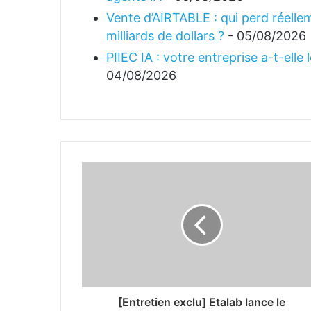
Vente d’AIRTABLE : qui perd réellem
milliards de dollars ?
- 05/08/2026
PIIEC IA : votre entreprise a-t-elle
04/08/2026
[Entretien exclu] Etalab lance le