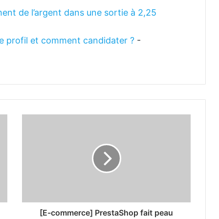
ent de l’argent dans une sortie à 2,25
 le profil et comment candidater ?
-
[E-commerce] PrestaShop fait peau