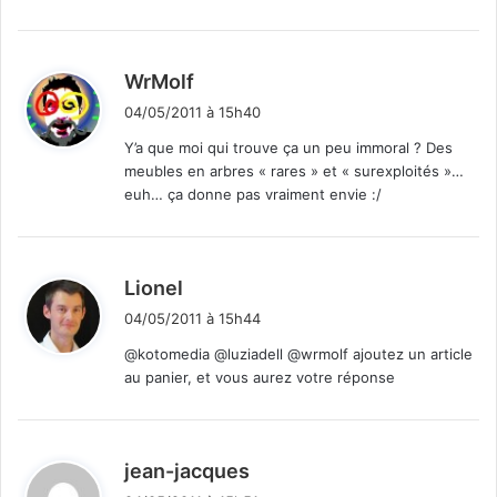
d
WrMolf
i
04/05/2011 à 15h40
t
Y’a que moi qui trouve ça un peu immoral ? Des
meubles en arbres « rares » et « surexploités »…
:
euh… ça donne pas vraiment envie :/
d
Lionel
i
04/05/2011 à 15h44
t
@kotomedia @luziadell @wrmolf ajoutez un article
au panier, et vous aurez votre réponse
:
d
jean-jacques
i