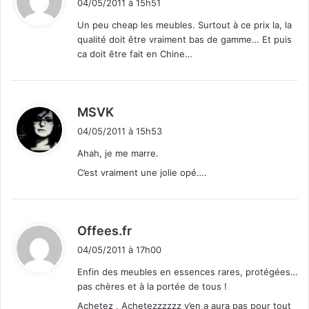
04/05/2011 à 15h51
t
Un peu cheap les meubles. Surtout à ce prix la, la
qualité doit être vraiment bas de gamme… Et puis
:
ca doit être fait en Chine…
d
MSVK
i
04/05/2011 à 15h53
t
Ahah, je me marre.
C’est vraiment une jolie opé….
:
d
Offees.fr
i
04/05/2011 à 17h00
t
Enfin des meubles en essences rares, protégées…
pas chères et à la portée de tous !
:
Achetez , Achetezzzzzz y’en a aura pas pour tout