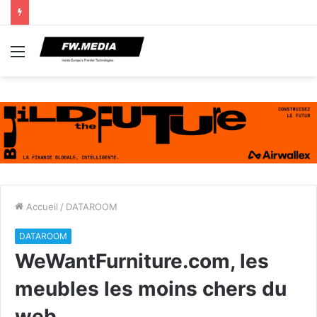
Menu
Accueil
/
DATAROOM
DATAROOM
WeWantFurniture.com, les
meubles les moins chers du
web