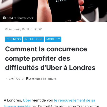
Crédit : Shutterstock.
Accueil
/
IN THE LOOP
BUSINESS
IN THE LOOP
MOBILITY
Comment la concurrence
compte profiter des
difficultés d’Uber à Londres
27/11/2019
2 minutes de lecture
A Londres,
Uber
vient de voir
le renouvellement de sa
licence annulée
par l’autorité de régulation Transport for