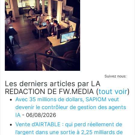
Suivez nous:
Les derniers articles par LA
REDACTION DE FW.MEDIA
(
tout voir
)
Avec 35 millions de dollars, SAPIOM veut
devenir le contrôleur de gestion des agents
IA
- 06/08/2026
Vente d’AIRTABLE : qui perd réellement de
l’argent dans une sortie à 2,25 milliards de