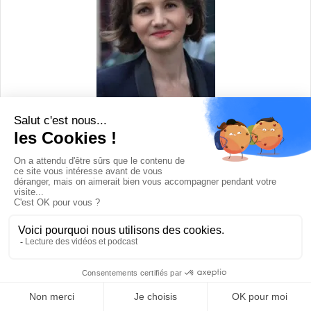
Laurence Faguer
est une marketeuse et entrepreneuse
« go-between » France et USA, fondatrice de
Customer
Insight
.
A la demande d’entreprises françaises, elle repère en
personne les innovations en Digital, Mobile et Retail aux
Etats-Unis, avant qu’elles ne soient connues en France,
puis les aide à transposer avec succès ces stratégies
ayant fait leur preuve aux U.S.