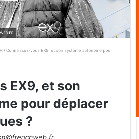
CHWEB.FR
CH
/
Connaissez-vous EX9, et son système autonome pour
 EX9, et son
me pour déplacer
ues ?
ion@frenchweb.fr