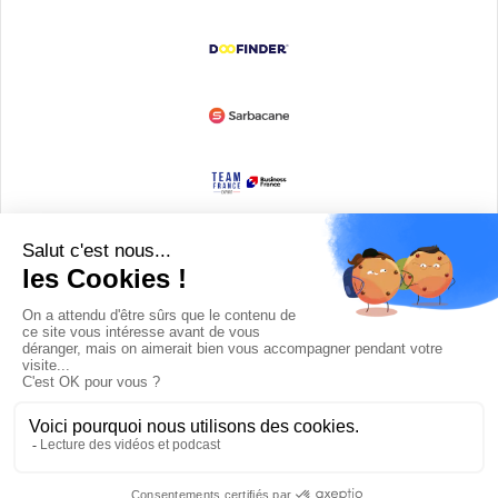
Devenir partenaire
© Copyright 2008 / 2026,
DECODE MEDIA, The Innovation Media
Company.
All Rights Reserved