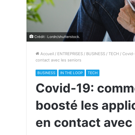
Crédit : Lordn/shutterstock.
Accueil
/
ENTREPRISES
/
BUSINESS
/
TECH
/
Covid-
contact avec les seniors
BUSINESS
IN THE LOOP
TECH
Covid-19: comme
boosté les appli
en contact avec 