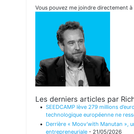
Vous pouvez me joindre directemen
Les derniers articles par R
SEEDCAMP lève 279 millions d’euro
technologique européenne ne ress
Derrière « Moov’with Manutan », un
entrepreneuriale
- 21/05/2026