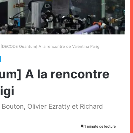
[DECODE Quantum] A la rencontre de Valentina Parigi
m] A la rencontre
igi
outon, Olivier Ezratty et Richard
1 minute de lecture