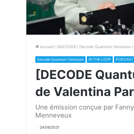
Accueil
/
DISCOVER
/
Decode Quantum l'émission
/
Decode Quantum l'émission
IN THE LOOP
PODCAST
[DECODE Quantu
de Valentina Par
Une émission conçue par Fanny B
Menneveux
24/06/2021