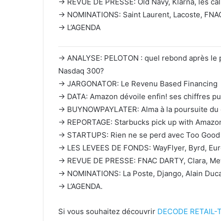
→ REVUE DE PRESSE: Old Navy, Klarna, les cal
→ NOMINATIONS: Saint Laurent, Lacoste, FNAC
→ L’AGENDA
→ ANALYSE: PELOTON : quel rebond après le pi
Nasdaq 300?
→ JARGONATOR: Le Revenu Based Financing
→ DATA: Amazon dévoile enfin! ses chiffres pub
→ BUYNOWPAYLATER: Alma à la poursuite du 
→ REPORTAGE: Starbucks pick up with Amazo
→ STARTUPS: Rien ne se perd avec Too Good
→ LES LEVEES DE FONDS: WayFlyer, Byrd, Eur
→ REVUE DE PRESSE: FNAC DARTY, Clara, Met
→ NOMINATIONS: La Poste, Django, Alain Duc
→ L’AGENDA.
Si vous souhaitez découvrir
DECODE RETAIL-