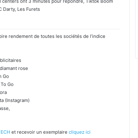
l centers ont 3 minutes pour répondre, Tiktok Boom
 Darty, Les Furets
re rendement de toutes les sociétés de l’indice
licitaires
diamant rose
n Go
 To Go
ora
a (Instagram)
asse,
TECH
et recevoir un exemplaire
cliquez ici