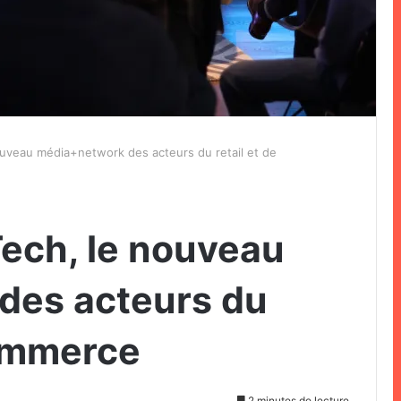
uveau média+network des acteurs du retail et de
ech, le nouveau
des acteurs du
Commerce
2 minutes de lecture