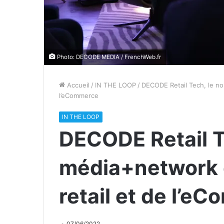
Photo: DECODE MEDIA / FrenchWeb.fr
Accueil
/
IN THE LOOP
/
DECODE Retail Tech, le no
l’eCommerce
IN THE LOOP
DECODE Retail T
média+network 
retail et de l’e
07/06/2022