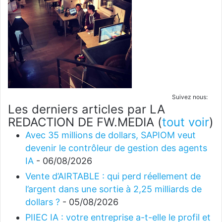
Suivez nous:
Les derniers articles par LA
REDACTION DE FW.MEDIA
(
tout voir
)
Avec 35 millions de dollars, SAPIOM veut
devenir le contrôleur de gestion des agents
IA
- 06/08/2026
Vente d’AIRTABLE : qui perd réellement de
l’argent dans une sortie à 2,25 milliards de
dollars ?
- 05/08/2026
PIIEC IA : votre entreprise a-t-elle le profil et