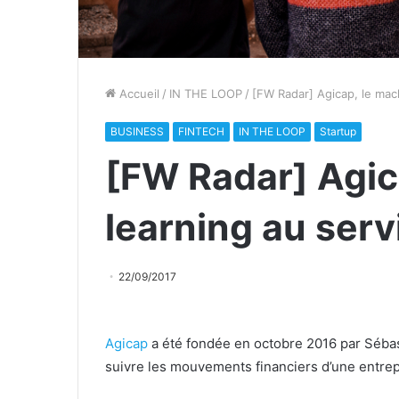
Accueil
/
IN THE LOOP
/
[FW Radar] Agicap, le mach
BUSINESS
FINTECH
IN THE LOOP
Startup
[FW Radar] Agic
learning au serv
22/09/2017
Agicap
a été fondée en octobre 2016 par Sébas
suivre les mouvements financiers d’une entrep