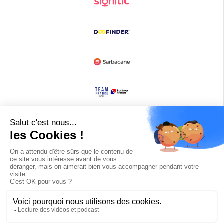
Devenir partenaire
© Copyright 2008 / 2026,
DECODE MEDIA, The Innovation Media
Company.
All Rights Reserved