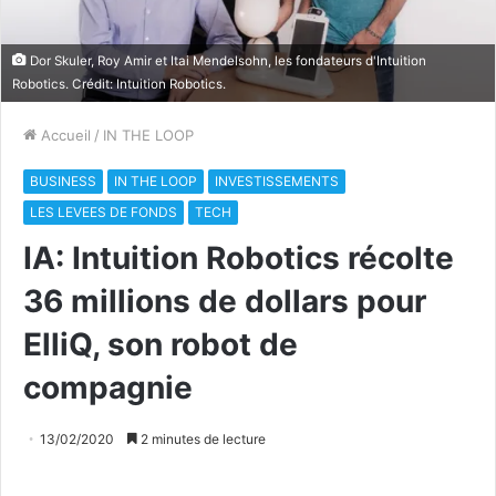
Dor Skuler, Roy Amir et Itai Mendelsohn, les fondateurs d'Intuition
Robotics. Crédit: Intuition Robotics.
Accueil
/
IN THE LOOP
BUSINESS
IN THE LOOP
INVESTISSEMENTS
LES LEVEES DE FONDS
TECH
IA: Intuition Robotics récolte
36 millions de dollars pour
ElliQ, son robot de
compagnie
13/02/2020
2 minutes de lecture