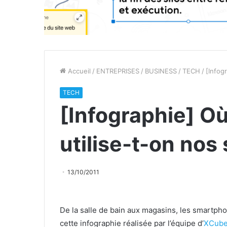
Accueil
/
ENTREPRISES
/
BUSINESS
/
TECH
/
[Infog
TECH
[Infographie] O
utilise-t-on no
13/10/2011
De la salle de bain aux magasins, les smartpho
cette infographie réalisée par l’équipe d’
XCube