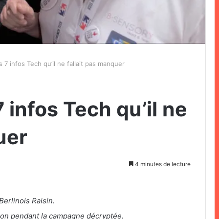
 7 infos Tech qu’il ne fallait pas manquer
 infos Tech qu’il ne
uer
4 minutes de lecture
erlinois Raisin.
ron pendant la campagne décryptée.