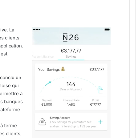
ive. La
s clients
application.
 est
 conclu un
noise qui
ermettre à
des banques
plateforme
à terme
es clients,