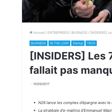
Accueil
/
ENTREPRISES
/
BUSINESS
/
[INSIDERS] Les
BUSINESS
IN THE LOOP
Startup
TECH
[INSIDERS] Les 7
fallait pas manq
10/05/2017
N26 lance les comptes d’épargne avec le B
La stratégie d'e-mailing d'Emmanuel Mac