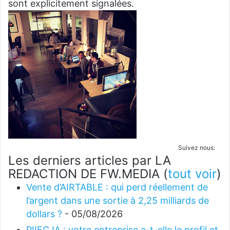
sont explicitement signalées.
Suivez nous:
Les derniers articles par LA
REDACTION DE FW.MEDIA
(
tout voir
)
Vente d’AIRTABLE : qui perd réellement de
l’argent dans une sortie à 2,25 milliards de
dollars ?
- 05/08/2026
PIIEC IA : votre entreprise a-t-elle le profil et