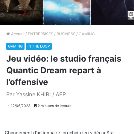
Accueil
/
ENTREPRISES
/
BUSINESS
/
GAMING
GAMING
IN THE LOOP
Jeu vidéo: le studio français
Quantic Dream repart à
l’offensive
Par Yassine KHIRI / AFP
12/06/2023
2 minutes de lecture
Changement d’actionnaire, prochain jeu vidéo « Star