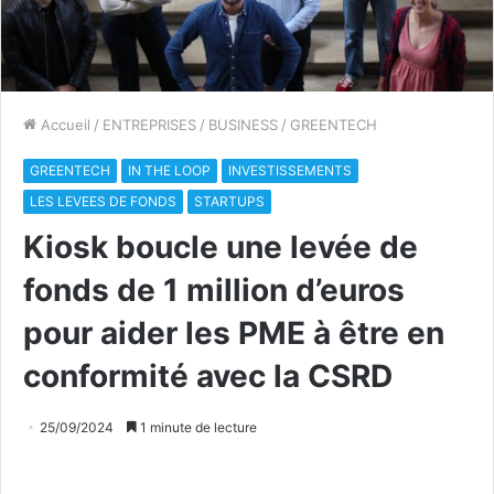
Accueil
/
ENTREPRISES
/
BUSINESS
/
GREENTECH
GREENTECH
IN THE LOOP
INVESTISSEMENTS
LES LEVEES DE FONDS
STARTUPS
Kiosk boucle une levée de
fonds de 1 million d’euros
pour aider les PME à être en
conformité avec la CSRD
25/09/2024
1 minute de lecture