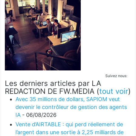
Suivez nous:
Les derniers articles par LA
REDACTION DE FW.MEDIA
(
tout voir
)
Avec 35 millions de dollars, SAPIOM veut
devenir le contrôleur de gestion des agents
IA
- 06/08/2026
Vente d’AIRTABLE : qui perd réellement de
l’argent dans une sortie à 2,25 milliards de