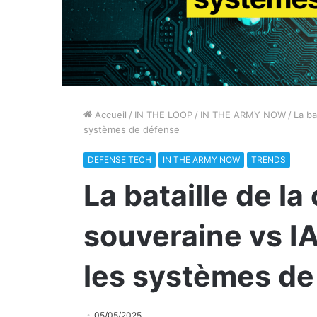
Accueil
/
IN THE LOOP
/
IN THE ARMY NOW
/
La ba
systèmes de défense
DEFENSE TECH
IN THE ARMY NOW
TRENDS
La bataille de la
souveraine vs I
les systèmes de
05/05/2025